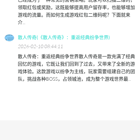
领取红包或奖励，这既能够提高用户留存率，也能够增加
游戏的流量。而如何生成游戏红包二维码呢？下面就来
介...
散人传奇(《散人传奇》：重返经典纷争世界)
2026-02-10 08:44:11
散人传奇：重返经典纷争世界散人传奇是一款充满了经典
回忆的游戏，它既让我们回到了过去，又带来了全新的游
戏体验。这款游戏以纷争为主线，玩家需要组建自己的团
队，挑战各种BOSS，占领城池，成为整个游戏世界最...