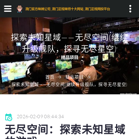
Search...
探索未知星域——无尽空间(继续
升级舰队，探寻无尽星空)
首页
精品项目
探索未知星域——无尽空间(继续升级舰队，探寻无尽星空)
2026-02-09 08:44:34
无尽空间：探索未知星域