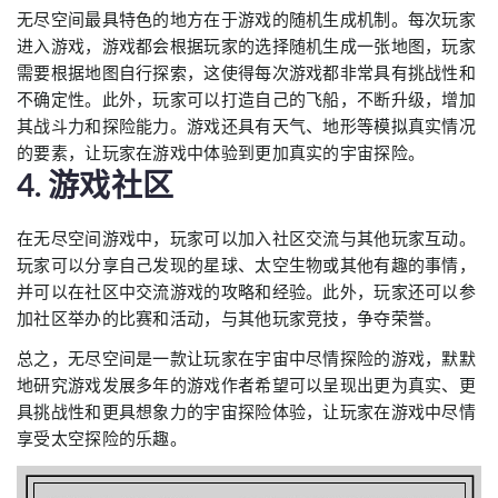
无尽空间最具特色的地方在于游戏的随机生成机制。每次玩家
进入游戏，游戏都会根据玩家的选择随机生成一张地图，玩家
需要根据地图自行探索，这使得每次游戏都非常具有挑战性和
不确定性。此外，玩家可以打造自己的飞船，不断升级，增加
其战斗力和探险能力。游戏还具有天气、地形等模拟真实情况
的要素，让玩家在游戏中体验到更加真实的宇宙探险。
4. 游戏社区
在无尽空间游戏中，玩家可以加入社区交流与其他玩家互动。
玩家可以分享自己发现的星球、太空生物或其他有趣的事情，
并可以在社区中交流游戏的攻略和经验。此外，玩家还可以参
加社区举办的比赛和活动，与其他玩家竞技，争夺荣誉。
总之，无尽空间是一款让玩家在宇宙中尽情探险的游戏，默默
地研究游戏发展多年的游戏作者希望可以呈现出更为真实、更
具挑战性和更具想象力的宇宙探险体验，让玩家在游戏中尽情
享受太空探险的乐趣。